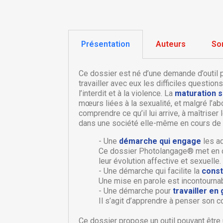
Présentation
Auteurs
So
Ce dossier est né d’une demande d’outil p
travailler avec eux les difficiles question
l’interdit et à la violence. La
maturation s
mœurs liées à la sexualité, et malgré l’a
comprendre ce qu’il lui arrive, à maîtri
dans une société elle-même en cours de 
- Une
démarche qui engage
les ad
Ce dossier Photolangage® met en œu
leur évolution affective et sexuelle.
C
- Une démarche qui facilite la
const
C
Une mise en parole est incontournab
- Une démarche pour
travailler en
Il s’agit d’apprendre à penser son c
Nom
Vo
A
d'
Ce dossier propose un outil pouvant être 