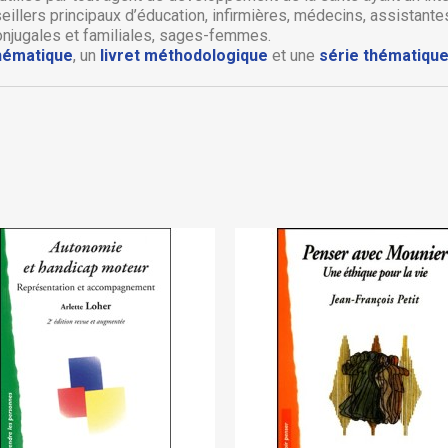
eillers principaux d’éducation, infirmières, médecins, assistante
Créer une nouvelle liste
onjugales et familiales, sages-femmes.
Annuler
Connexion
thématique
, un
livret méthodologique
et une
série thématique
Annuler
Créer une liste d'envies