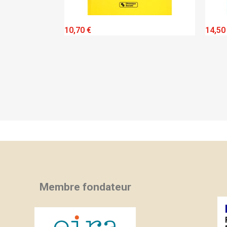
IEW
QUICK VIEW
10,70 €
14,50
Membre fondateur