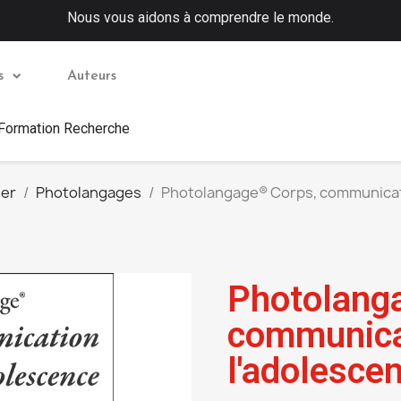
Nous vous aidons à comprendre le monde.
s
Auteurs
 Formation Recherche
uer
Photolangages
Photolangage® Corps, communicati
Photolang
communicat
l'adolesce