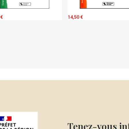
QUICK VIEW
QUICK VIEW
 €
14,50 €
Tenez-vous i