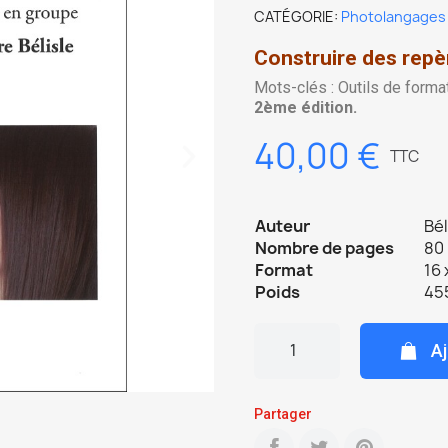
CATÉGORIE
Photolangages
Construire des repè
Mots-clés : Outils de forma
2ème édition.
40,00 €
TTC
Auteur
Bél
Nombre de pages
80 
Format
16 
Poids
45
Aj
Partager