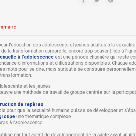
mmaire
our l’éducation des adolescents et jeunes adultes à la sexualité
s de la transformation corporelle, encore trop souvent liée à l’igno
exuelle à l’adolescence
est une période charnière qui reste com
bondance d’informations et d’illustrations disponibles. Chaque a
ser les mots pour se dire, mais surtout à se construire person
transformation.
olescents et les jeunes
vre une méthode de travail de groupe centrée sur la participa
réer une liste d'envies
ruction de repères
onnexion
le pour que la sexualité humaine puisse se développer et s’épan
 groupe
une thématique complexe
orps à l’adolescence.
 de la liste d'envies
us devez être connecté pour ajouter des produits à votre liste
jouter à ma liste d'envies
envies.
utilisé par tout agent de développement de la santé ayant un in