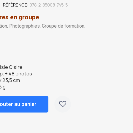
RÉFÉRENCE
978-2-85008-745-5
res en groupe
tion, Photographies, Groupe de formation.
isle Claire
p. + 48 photos
x 23,5 cm
5 g
outer au panier