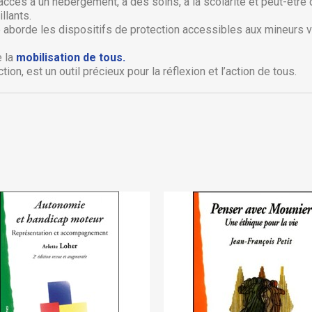
envies.
 accès à un hébergement, à des soins, à la scolarité et peut-être
llants.
Créer une nouvelle liste
ge aborde les dispositifs de protection accessibles aux mineurs v
Annuler
Connexion
Annuler
Créer une liste d'envies
e la
mobilisation de tous.
on, est un outil précieux pour la réflexion et l’action de tous.