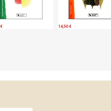
K VIEW
QUICK VIEW
14,50 €
19