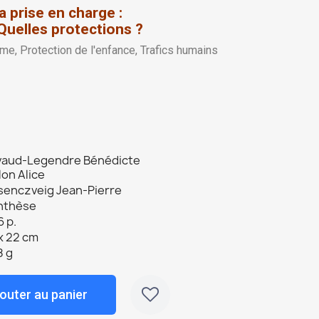
 la prise en charge :
Quelles protections ?
me, Protection de l'enfance, Trafics humains
vaud-Legendre Bénédicte
lon Alice
senczveig Jean-Pierre
nthèse
 p.
x 22 cm
8 g
outer au panier