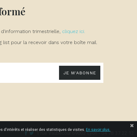
nformé
 d'information trimestrielle,
cliquez ici.
list pour la recevoir dans votre boîte mail.
JE M'ABONNE
 d'intérêts et réaliser des statistiques de visites.
En savoir plus.
1 rue Vaubecour 69002 Lyon - 04 78 37 22 12