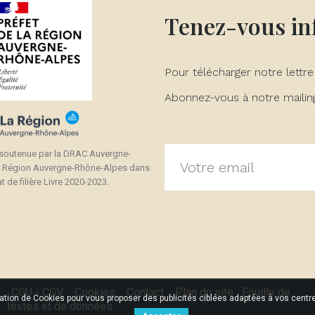
Tenez-vous i
Pour télécharger notre lettre
Abonnez-vous à notre mailing 
 soutenue par la DRAC Auvergne-
a Région Auvergne-Rhône-Alpes dans
t de filière Livre 2020-2023.
CGU - CGV
Cookies
Contact
Plan du site
Fouille de
sation de Cookies pour vous proposer des publicités ciblées adaptées à vos centres
textes et de données