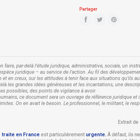
Partager
faire, par-delà l’étude juridique, administrative, sociale, un inst
l’espèce juridique – au service de l’action. Au fil des développem
 et en creux, sur les attitudes à tenir face aux situations qu’ils
-delà les grandes idées généreuses et les incantations, une descript
s possibles, des points de vigilance à avoir.
 humains, ce document sera un ouvrage de référence juridique et in
imites. On en avait le besoin. Le professionnel, le militant, le res
réer une liste d'envies
onnexion
Extrait de
 de la liste d'envies
us devez être connecté pour ajouter des produits à votre liste
 traite en France
est particulièrement
urgente.
À défaut, ils ne
jouter à ma liste d'envies