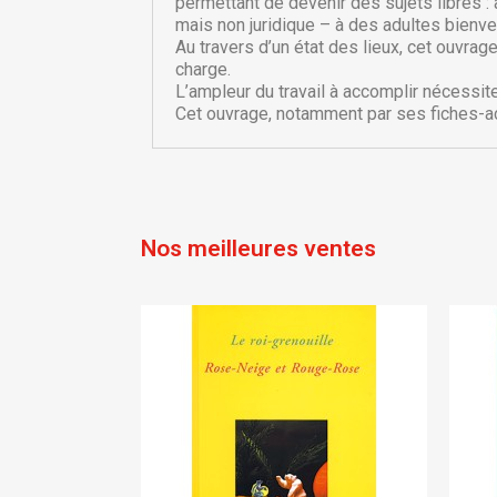
d'
permettant de devenir des sujets libres :
mais non juridique – à des adultes bienvei
add_circle_outline
Au travers d’un état des lieux, cet ouvra
charge.
L’ampleur du travail à accomplir nécessit
Cet ouvrage, notamment par ses fiches-acti
Nos meilleures ventes