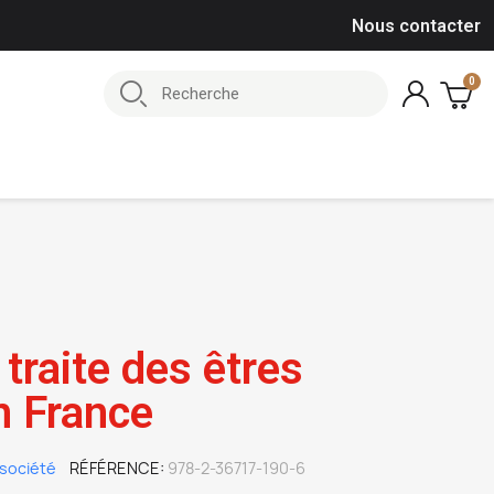
Nous contacter
traite des êtres
n France
société
RÉFÉRENCE
978-2-36717-190-6