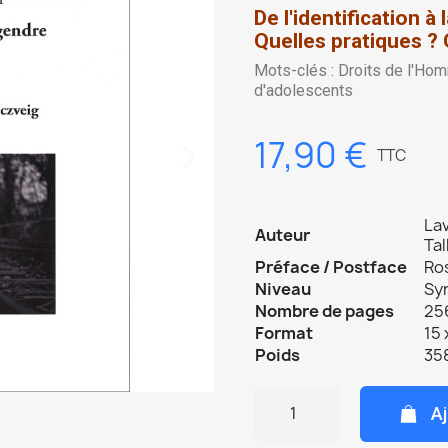
De l'identification à
Quelles pratiques ? 
Mots-clés : Droits de l'Hom
d'adolescents
17,90 €
TTC
La
Auteur
Tal
Préface / Postface
Ro
Niveau
Sy
Nombre de pages
256
Format
15 
Poids
35
Aj