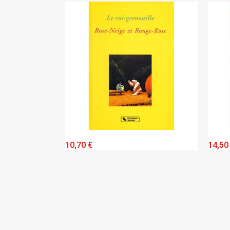
IEW
QUICK VIEW
10,70 €
14,50