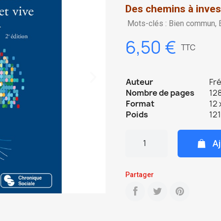
Des chemins à inves
Mots-clés : Bien commun, É
6,50 €
TTC
Auteur
Fré
Nombre de pages
128
Format
12 
Poids
121
Aj
Partager