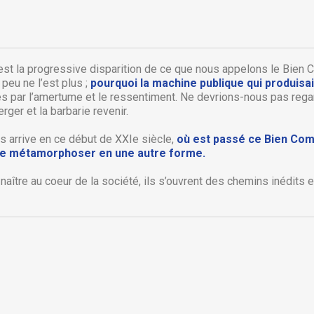
 est la progressive disparition de ce que nous appelons le Bi
 peu ne l’est plus ;
pourquoi la machine publique qui produisa
par l’amertume et le ressentiment. Ne devrions-nous pas regarde
ger et la barbarie revenir.
s arrive en ce début de XXIe siècle,
où est passé ce Bien Com
e se métamorphoser en une autre forme.
réer une liste d'envies
onnexion
 naître au coeur de la société, ils s’ouvrent des chemins inédits
 de la liste d'envies
us devez être connecté pour ajouter des produits à votre liste
jouter à ma liste d'envies
envies.
Créer une nouvelle liste
Annuler
Connexion
Annuler
Créer une liste d'envies