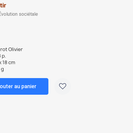
tir
volution sociétale
rot Olivier
 p.
x 18 cm
 g
outer au panier