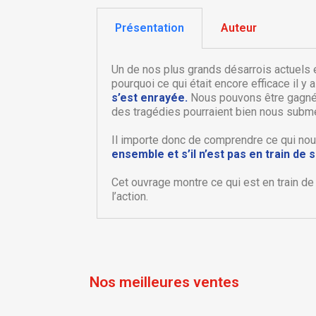
Présentation
Auteur
Un de nos plus grands désarrois actuels
pourquoi ce qui était encore efficace il y a
s’est enrayée.
Nous pouvons être gagnés 
des tragédies pourraient bien nous submer
Il importe donc de comprendre ce qui nou
ensemble et s’il n’est pas en train d
C
C
Cet ouvrage montre ce qui est en train de
l’action.
Nom
Vo
A
d'
add_circle_outline
Nos meilleures ventes