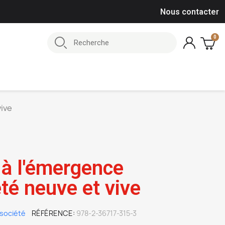
Nous contacter
vive
 à l'émergence
té neuve et vive
société
RÉFÉRENCE
978-2-36717-315-3