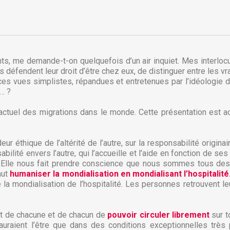
s, me demande-t-on quelquefois d’un air inquiet. Mes interloc
ls défendent leur droit d’être chez eux, de distinguer entre les vr
ces vues simplistes, répandues et entretenues par l’idéologie
… ?
 actuel des migrations dans le monde. Cette présentation est 
r éthique de l’altérité de l’autre, sur la responsabilité origin
abilité envers l’autre, qui l’accueille et l’aide en fonction de se
Elle nous fait prendre conscience que nous sommes tous des 
réer une liste d'envies
onnexion
faut
humaniser la mondialisation en mondialisant l’hospitalité
a mondialisation de l’hospitalité. Les personnes retrouvent l
 de la liste d'envies
us devez être connecté pour ajouter des produits à votre liste
jouter à ma liste d'envies
envies.
roit de chacune et de chacun de
pouvoir circuler librement
sur t
sauraient l’être que dans des conditions exceptionnelles très 