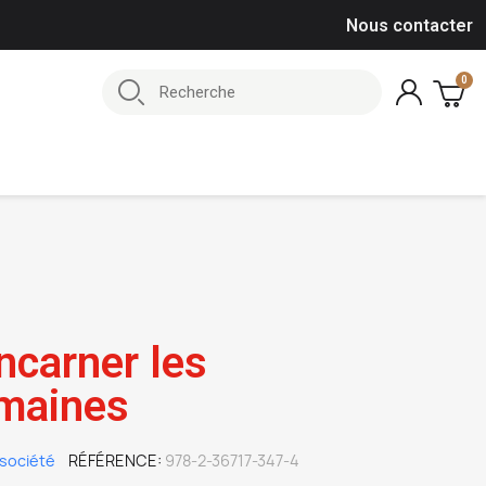
Nous contacter
ncarner les
umaines
société
RÉFÉRENCE
978-2-36717-347-4