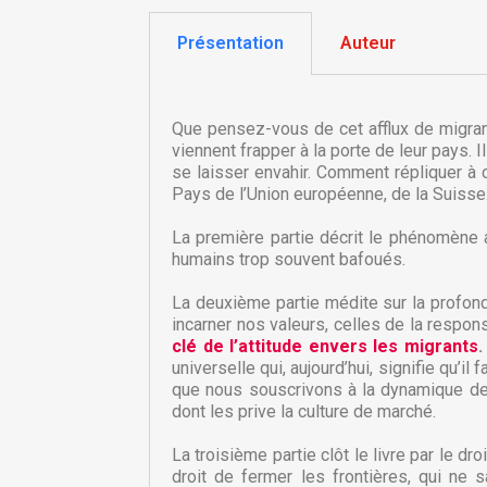
Présentation
Auteur
Que pensez-vous de cet afflux de migrant
viennent frapper à la porte de leur pays. I
se laisser envahir. Comment répliquer à 
Pays de l’Union européenne, de la Suisse
La première partie décrit le phénomène
humains trop souvent bafoués.
La deuxième partie médite sur la profondeu
incarner nos valeurs, celles de la respons
clé de l’attitude envers les migrants
.
C
C
universelle qui, aujourd’hui, signifie qu’il 
que nous souscrivons à la dynamique de l
dont les prive la culture de marché.
Nom
Vo
A
d'
La troisième partie clôt le livre par le d
droit de fermer les frontières, qui ne 