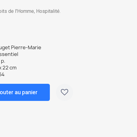
oits de l'Homme, Hospitalité.
uget Pierre-Marie
ssentiel
 p.
x 22 cm
64
outer au panier