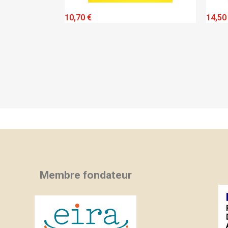
VIEW
QUICK VIEW
14,50 €
14,5
Membre fondateur