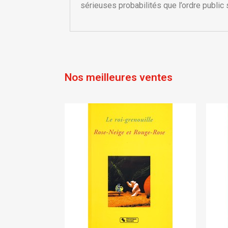
add_circle_outline
sérieuses probabilités que l’ordre public 
Nos meilleures ventes