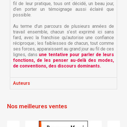
fil de leur pratique, tous ont décidé, un beau jour,
d’en porter un témoignage aussi éclairé que
possible.
Au terme d’un parcours de plusieurs années de
travail ensemble, chacun s’est exprimé ici sans
fard, avec la franchise qu’autorise une confiance
réciproque ; les faiblesses de chacun, tout comme
ses forces, apparaissent au grand jour au fil de ces
lignes, dans
u
ne tentative pour parler de leurs
×
fonctions, de les penser au-delà des modes,
×
Créer une liste d'envies
Connexion
de conventions, des discours dominants.
×
Nom de la liste d'envies
Vous devez être connecté pour ajouter des produits
Ajouter à ma liste d'envies
Auteurs
à votre liste d'envies.
Créer une nouvelle liste
add_circle_outline
Nos meilleures ventes
Annuler
Connexion
Annuler
Créer une liste d'envies