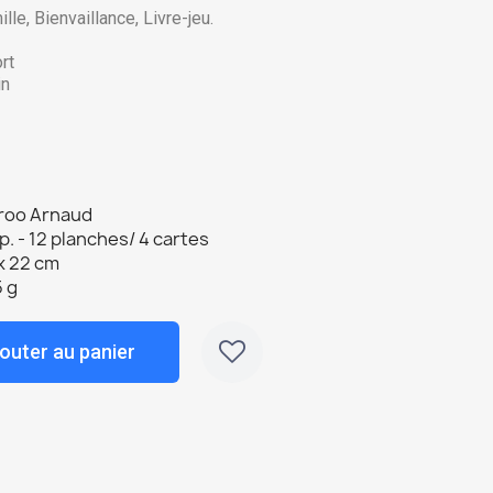
lle, Bienvaillance, Livre-jeu.
rt
in
roo Arnaud
p. - 12 planches/ 4 cartes
x 22 cm
 g
outer au panier