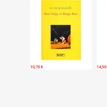
IEW
QUICK VIEW
10,70 €
14,50