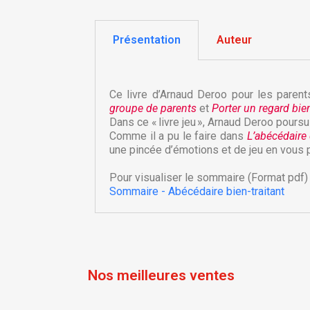
Présentation
Auteur
Ce livre d’Arnaud Deroo pour les paren
groupe de parents
et
Porter un regard bien-
Dans ce « livre jeu », Arnaud Deroo pours
Comme il a pu le faire dans
L’abécédaire 
une pincée d’émotions et de jeu en vous 
C
C
Pour visualiser le sommaire (Format pdf) 
Sommaire - Abécédaire bien-traitant
Nom
Vo
A
d'
add_circle_outline
Nos meilleures ventes