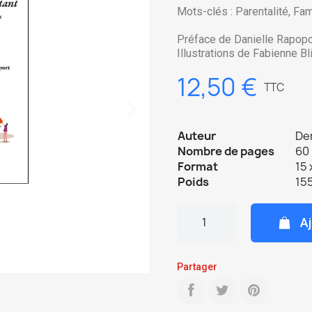
Mots-clés : Parentalité, Fami
Préface de Danielle Rapopo
Illustrations de Fabienne Bl
12,50 €
TTC
Auteur
De
Nombre de pages
60 
Format
15 
Poids
155
Aj
Partager