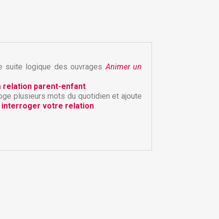
ne suite logique des ouvrages
Animer un
a relation parent-enfant
.
roge plusieurs mots du quotidien et ajoute
×
t
interroger votre relation
.
×
×