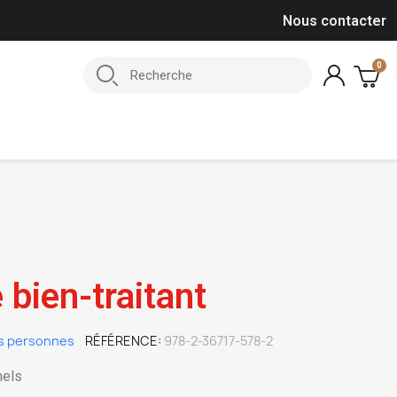
Nous contacter
 bien-traitant
s personnes
RÉFÉRENCE
978-2-36717-578-2
nels