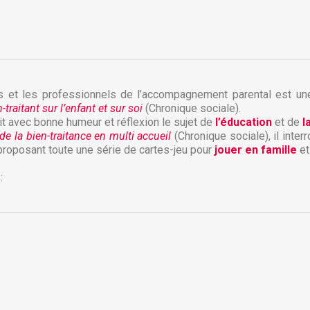
ts et les professionnels de l’accompagnement parental est u
traitant sur l’enfant et sur soi
(Chronique sociale).
uit avec bonne humeur et réflexion le sujet de
l’éducation
et de
l
de la bien-traitance en multi accueil
(Chronique sociale), il inter
proposant toute une série de cartes-jeu pour
jouer en famille
e
réer une liste d'envies
onnexion
:
 de la liste d'envies
us devez être connecté pour ajouter des produits à votre liste
jouter à ma liste d'envies
envies.
Créer une nouvelle liste
Annuler
Connexion
Annuler
Créer une liste d'envies