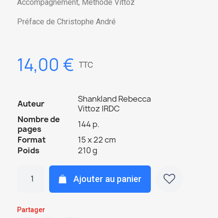
Accompagnement, Méthode Vittoz
Préface de Christophe André
14,00 €
TTC
Shankland Rebecca
Auteur
Vittoz IRDC
Nombre de
144 p.
pages
Format
15 x 22 cm
Poids
210 g
Ajouter au panier
Partager