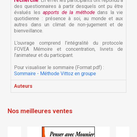
recherche
. En effet les participants ont répondu à
des questionnaires à partir desquels ont pu être
évalués les
apports de la méthode
dans la vie
quotidienne : présence à soi, au monde et aux
autres dans un climat de non-jugement et de
bienveillance.
L’ouvrage comprend l’intégralité du protocole
FOVEA Mémoire et concentration, livrets de
l’animateur et du participant.
×
×
Créer une liste d'envies
Pour visualiser le sommaire (Format pdf) :
Connexion
Sommaire - Méthode Vittoz en groupe
×
Auteurs
Nom de la liste d'envies
Vous devez être connecté pour ajouter des produits
Ajouter à ma liste d'envies
à votre liste d'envies.
Créer une nouvelle liste
add_circle_outline
Nos meilleures ventes
Annuler
Connexion
Annuler
Créer une liste d'envies