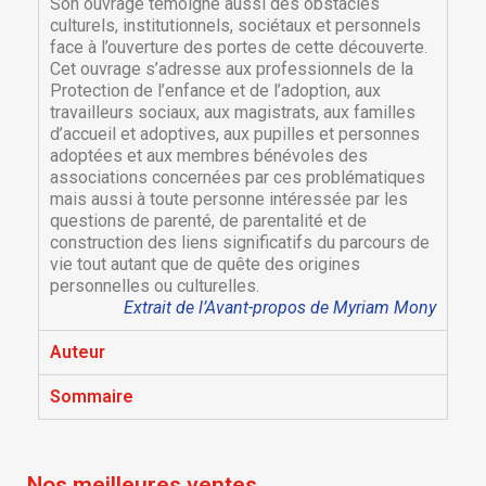
Son ouvrage témoigne aussi des obstacles
culturels, institutionnels, sociétaux et personnels
face à l’ouverture des portes de cette découverte.
Cet ouvrage s’adresse aux professionnels de la
Protection de l’enfance et de l’adoption, aux
travailleurs sociaux, aux magistrats, aux familles
d’accueil et adoptives, aux pupilles et personnes
adoptées et aux membres bénévoles des
associations concernées par ces problématiques
mais aussi à toute personne intéressée par les
questions de parenté, de parentalité et de
construction des liens significatifs du parcours de
vie tout autant que de quête des origines
×
×
Créer une liste d'envies
personnelles ou culturelles.
Connexion
Extrait de l’Avant-propos de Myriam Mony
×
Nom de la liste d'envies
Vous devez être connecté pour ajouter des produits
Auteur
Ajouter à ma liste d'envies
à votre liste d'envies.
Sommaire
Créer une nouvelle liste
add_circle_outline
Annuler
Connexion
Annuler
Créer une liste d'envies
Nos meilleures ventes