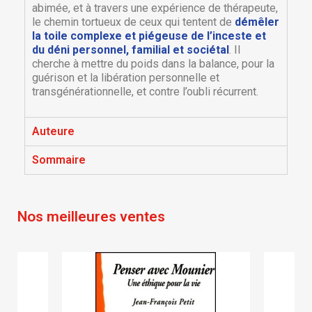
abimée, et à travers une expérience de thérapeute,
le chemin tortueux de ceux qui tentent de
démêler
la toile complexe et piégeuse de l’inceste et
du déni personnel, familial et sociétal
. Il
cherche à mettre du poids dans la balance, pour la
guérison et la libération personnelle et
transgénérationnelle, et contre l’oubli récurrent.
×
Auteure
×
Créer une liste d'envies
Connexion
Sommaire
×
Nom de la liste d'envies
Vous devez être connecté pour ajouter des produits
Ajouter à ma liste d'envies
à votre liste d'envies.
Nos meilleures ventes
Créer une nouvelle liste
add_circle_outline
Annuler
Connexion
Annuler
Créer une liste d'envies