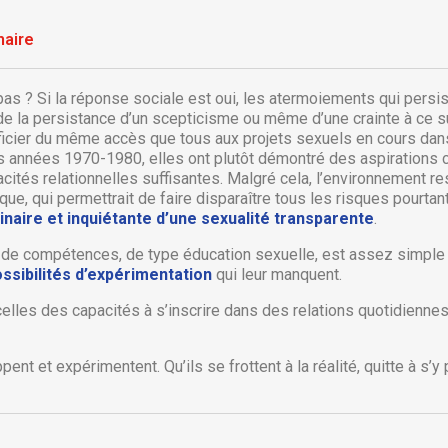
aire
pas ? Si la réponse sociale est oui, les atermoiements qui persi
e la persistance d’un scepticisme ou même d’une crainte à ce suj
icier du même accès que tous aux projets sexuels en cours dan
s années 1970-1980, elles ont plutôt démontré des aspirations
cités relationnelles suffisantes. Malgré cela, l’environnement re
ue, qui permettrait de faire disparaître tous les risques pourtan
ginaire et inquiétante d’une sexualité transparente
.
t de compétences, de type éducation sexuelle, est assez simple 
ssibilités d’expérimentation
qui leur manquent.
réer une liste d'envies
onnexion
elles des capacités à s’inscrire dans des relations quotidienn
 de la liste d'envies
us devez être connecté pour ajouter des produits à votre liste
jouter à ma liste d'envies
envies.
ent et expérimentent. Qu’ils se frottent à la réalité, quitte à s’y 
Créer une nouvelle liste
Annuler
Connexion
Annuler
Créer une liste d'envies