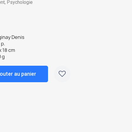
nt, Psychologie
ginay Denis
 p.
x 18 cm
 g
outer au panier