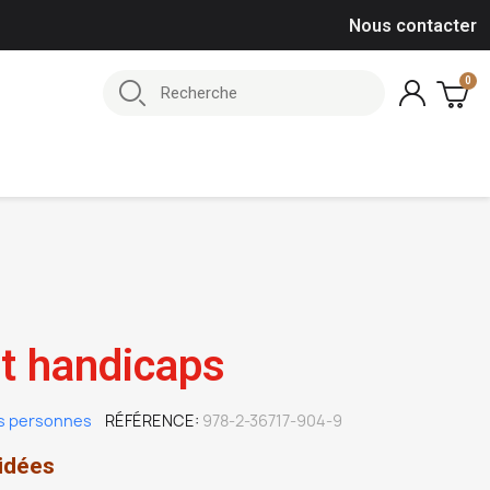
Nous contacter
et handicaps
s personnes
RÉFÉRENCE
978-2-36717-904-9
idées