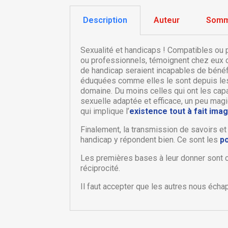
Description
Auteur
Somm
Sexualité et handicaps ! Compatibles ou 
ou professionnels, témoignent chez eux d
de handicap seraient incapables de bénéf
éduquées comme elles le sont depuis le
domaine. Du moins celles qui ont les capa
sexuelle adaptée et efficace, un peu magiq
qui implique l’
existence tout à fait ima
Finalement, la transmission de savoirs e
handicap y répondent bien. Ce sont les
po
C
C
Les premières bases à leur donner sont c
réciprocité.
Nom
Vo
A
d'
Il faut accepter que les autres nous échapp
add_circle_outline