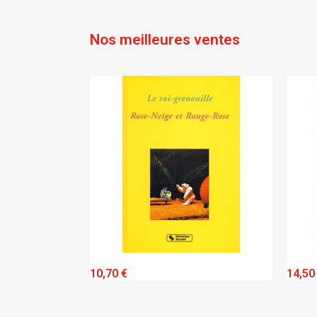
Nos meilleures ventes
IEW
QUICK VIEW
10,70 €
14,50