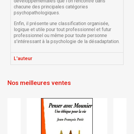
développementales que l'on rencontre dans
chacune des principales catégories
psychopathologiques.
Enfin, il présente une classification organisée,
logique et utile pour tout professionnel et futur
professionnel ou même pour toute personne
s'intéressant à la psychologie de la désadaptation.
×
×
Créer une liste d'envies
Connexion
L'auteur
×
Nom de la liste d'envies
Vous devez être connecté pour ajouter des produits
Ajouter à ma liste d'envies
à votre liste d'envies.
Nos meilleures ventes
Créer une nouvelle liste
add_circle_outline
Annuler
Connexion
Annuler
Créer une liste d'envies