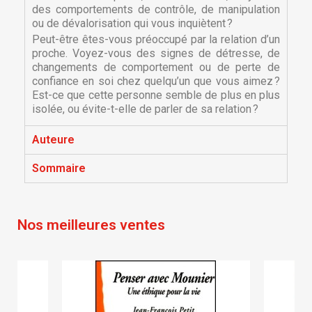
des comportements de contrôle, de manipulation
ou de dévalorisation qui vous inquiètent ?
Peut-être êtes-vous préoccupé par la relation d’un
proche. Voyez-vous des signes de détresse, de
changements de comportement ou de perte de
confiance en soi chez quelqu’un que vous aimez ?
Est-ce que cette personne semble de plus en plus
isolée, ou évite-t-elle de parler de sa relation ?
×
×
Créer une liste d'envies
Auteure
Connexion
Sommaire
×
Nom de la liste d'envies
Vous devez être connecté pour ajouter des produits
Ajouter à ma liste d'envies
à votre liste d'envies.
Nos meilleures ventes
Créer une nouvelle liste
add_circle_outline
Annuler
Connexion
Annuler
Créer une liste d'envies