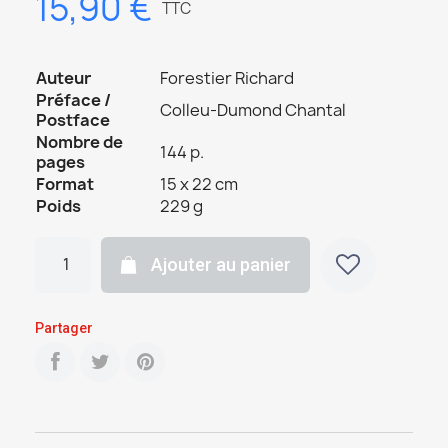
15,90 €
TTC
Auteur
Forestier Richard
Préface /
Colleu-Dumond Chantal
Postface
Nombre de
144 p.
pages
Format
15 x 22 cm
Poids
229 g
Ajouter au panier
Partager