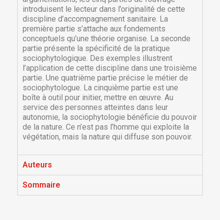
introduisent le lecteur dans l’originalité de cette
discipline d’accompagnement sanitaire. La
première partie s’attache aux fondements
conceptuels qu’une théorie organise. La seconde
partie présente la spécificité de la pratique
sociophytologique. Des exemples illustrent
l’application de cette discipline dans une troisième
partie. Une quatrième partie précise le métier de
sociophytologue. La cinquième partie est une
boîte à outil pour initier, mettre en œuvre. Au
service des personnes atteintes dans leur
autonomie, la sociophytologie bénéficie du pouvoir
×
de la nature. Ce n’est pas l’homme qui exploite la
×
Créer une liste d'envies
Connexion
végétation, mais la nature qui diffuse son pouvoir.
×
Nom de la liste d'envies
Vous devez être connecté pour ajouter des produits
Ajouter à ma liste d'envies
Auteurs
à votre liste d'envies.
Sommaire
Créer une nouvelle liste
add_circle_outline
Annuler
Connexion
Annuler
Créer une liste d'envies