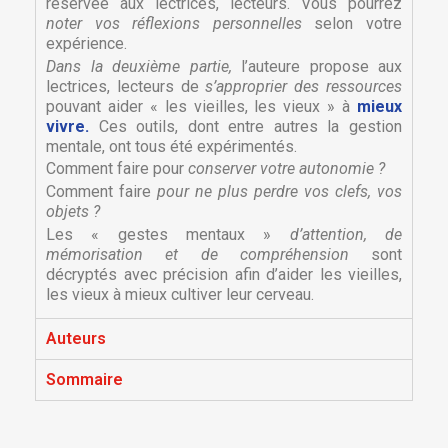
réservée aux lectrices, lecteurs. Vous pourrez
noter vos réflexions personnelles
selon votre
expérience.
Dans la deuxième partie,
l’auteure propose aux
lectrices, lecteurs de
s’approprier des ressources
pouvant aider « les vieilles, les vieux » à
mieux
vivre.
Ces outils, dont entre autres la gestion
mentale, ont tous été expérimentés.
Comment faire pour
conserver votre autonomie ?
Comment faire
pour ne plus perdre vos clefs, vos
objets ?
Les « gestes mentaux »
d’attention, de
×
mémorisation et de compréhension
sont
×
Créer une liste d'envies
Connexion
décryptés avec précision afin d’aider les vieilles,
les vieux à mieux cultiver leur cerveau.
×
Nom de la liste d'envies
Vous devez être connecté pour ajouter des produits
Ajouter à ma liste d'envies
Auteurs
à votre liste d'envies.
Sommaire
Créer une nouvelle liste
add_circle_outline
Annuler
Connexion
Annuler
Créer une liste d'envies