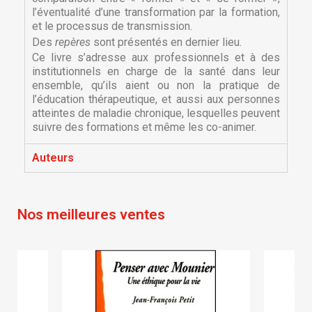
l’éventualité d’une transformation par la formation,
et le processus de transmission.
Des
repères
sont présentés en dernier lieu.
Ce livre s’adresse aux professionnels et à des
institutionnels en charge de la santé dans leur
ensemble, qu’ils aient ou non la pratique de
l’éducation thérapeutique, et aussi aux personnes
atteintes de maladie chronique, lesquelles peuvent
×
suivre des formations et même les co-animer.
×
Créer une liste d'envies
Connexion
Auteurs
×
Nom de la liste d'envies
Vous devez être connecté pour ajouter des produits
Ajouter à ma liste d'envies
à votre liste d'envies.
Nos meilleures ventes
Créer une nouvelle liste
add_circle_outline
Annuler
Connexion
Annuler
Créer une liste d'envies