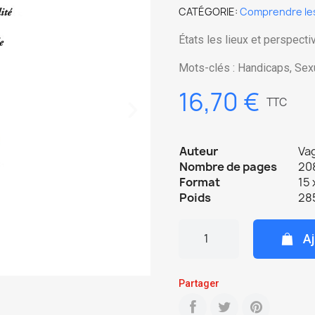
CATÉGORIE
Comprendre le
États les lieux et perspecti
Mots-clés : Handicaps, Se
16,70 €
TTC
Auteur
Va
Nombre de pages
208
Format
15 
Poids
28
Aj
Partager