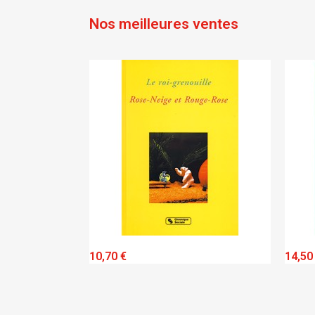
Nos meilleures ventes
IEW
QUICK VIEW
10,70 €
14,50