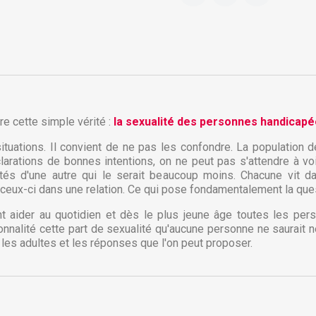
tre cette simple vérité :
la sexualité des personnes handicapé
 situations. Il convient de ne pas les confondre. La populatio
arations de bonnes intentions, on ne peut pas s'attendre à v
lités d'une autre qui le serait beaucoup moins. Chacune vit 
réer une liste d'envies
eux-ci dans une relation. Ce qui pose fondamentalement la questio
onnexion
 aider au quotidien et dès le plus jeune âge toutes les pe
rsonnalité cette part de sexualité qu'aucune personne ne saura
 de la liste d'envies
us devez être connecté pour ajouter des produits à votre liste
jouter à ma liste d'envies
les adultes et les réponses que l'on peut proposer.
envies.
Créer une nouvelle liste
Annuler
Connexion
Annuler
Créer une liste d'envies