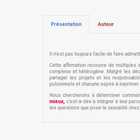
Présentation
Auteur
Il n'est pas toujours facile de faire admet
Cette affirmation recouvre de multiples
complexe et hétérogène. Malgré les décl
partager les projets et les responsabi
C
pulsionnels et chacune aspire à exprimer c
C
Nous chercherons à déterminer comment
mieux,
c'est-à-dire à intégrer à leur pe
Nom
Vo
A
les questions que pose la sexualité chez 
d'
add_circle_outline