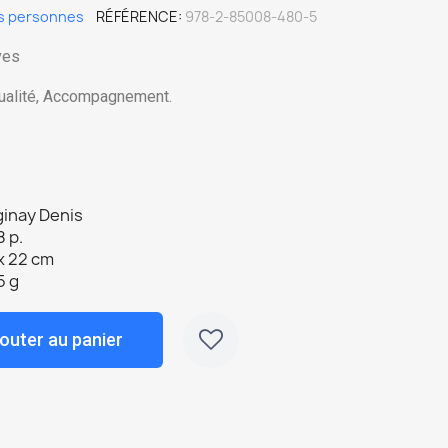
s personnes
RÉFÉRENCE
978-2-85008-480-5
ves
xualité, Accompagnement.
ginay Denis
 p.
x 22 cm
5 g
outer au panier