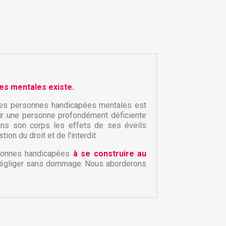
es mentales existe.
n des personnes handicapées mentales est
oir une personne profondément déficiente
dans son corps les effets de ses éveils
×
×
n du droit et de l'interdit.
rsonnes handicapées
à se construire au
it négliger sans dommage. Nous aborderons
×