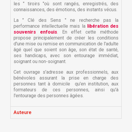
les " tiroirs "où sont rangés, enregistrés, des
connaissances, des émotions, des instants vécus.
La " Clé des Sens " ne recherche pas la
performance intellectuelle mais la
libération des
souvenirs enfouis
. En effet cette méthode
propose principalement de créer les conditions
d'une mise ou remise en communication de l'adulte
âgé quel que soient son âge, son état de santé,
ses handicaps, avec son entourage immédiat,
soignant ou non-soignant.
Cet ouvrage s'adresse aux professionnels, aux
×
bénévoles assurant la prise en charge des
×
Créer une liste d'envies
Connexion
personnes tant à domicile qu'en institution, aux
formateurs de ces personnes, ainsi qu'à
×
l'entourage des personnes âgées.
Nom de la liste d'envies
Vous devez être connecté pour ajouter des produits
Ajouter à ma liste d'envies
à votre liste d'envies.
Auteure
Créer une nouvelle liste
add_circle_outline
Annuler
Connexion
Annuler
Créer une liste d'envies