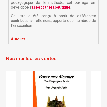
pédagogique de la méthode, cet ouvrage en
développe l'
aspect thérapeutique
.
Ce livre a été conçu à partir de différentes
contributions, réflexions, apports des membres de
l'association.
×
×
Créer une liste d'envies
Auteurs
Connexion
×
Nom de la liste d'envies
Vous devez être connecté pour ajouter des produits
Ajouter à ma liste d'envies
Nos meilleures ventes
à votre liste d'envies.
Créer une nouvelle liste
add_circle_outline
Annuler
Connexion
Annuler
Créer une liste d'envies