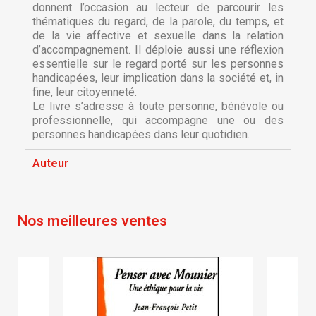
donnent l’occasion au lecteur de parcourir les
×
thématiques du regard, de la parole, du temps, et
Nom de la liste d'envies
Vous devez être connecté pour ajouter des produits
Ajouter à ma liste d'envies
de la vie affective et sexuelle dans la relation
à votre liste d'envies.
d’accompagnement. Il déploie aussi une réflexion
essentielle sur le regard porté sur les personnes
Créer une nouvelle liste
add_circle_outline
handicapées, leur implication dans la société et, in
Annuler
Connexion
fine, leur citoyenneté.
Annuler
Créer une liste d'envies
Le livre s’adresse à toute personne, bénévole ou
professionnelle, qui accompagne une ou des
personnes handicapées dans leur quotidien.
Auteur
Nos meilleures ventes