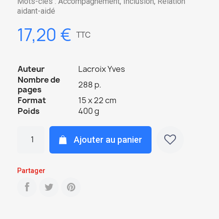
Mots-clés : Accompagnement, Inclusion, Relation
aidant-aidé
17,20 €
TTC
Auteur
Lacroix Yves
Nombre de
288 p.
pages
Format
15 x 22 cm
Poids
400 g
Ajouter au panier
Partager