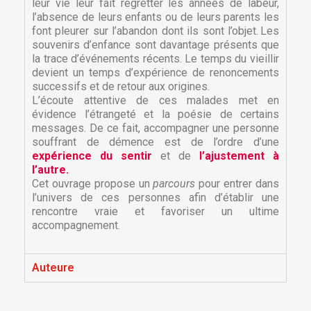
leur vie leur fait regretter les années de labeur,
l’absence de leurs enfants ou de leurs parents les
font pleurer sur l’abandon dont ils sont l’objet. Les
souvenirs d’enfance sont davantage présents que
la trace d’événements récents. Le temps du vieillir
devient un temps d’expérience de renoncements
successifs et de retour aux origines.
L’écoute attentive de ces malades met en
évidence l’étrangeté et la poésie de certains
messages. De ce fait, accompagner une personne
souffrant de démence est de l’ordre d’une
expérience du sentir
et de
l’ajustement à
l’autre.
×
Cet ouvrage propose un
parcours
pour entrer dans
×
Créer une liste d'envies
Connexion
l’univers de ces personnes afin d’établir une
rencontre vraie et favoriser un ultime
accompagnement.
×
Nom de la liste d'envies
Vous devez être connecté pour ajouter des produits
Ajouter à ma liste d'envies
à votre liste d'envies.
Auteure
Créer une nouvelle liste
add_circle_outline
Annuler
Connexion
Annuler
Créer une liste d'envies