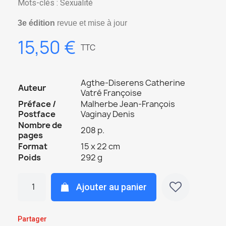
Mots-clés : Sexualité
3e édition
revue et mise à jour
15,50 €
TTC
Agthe-Diserens Catherine
Auteur
Vatré Françoise
Préface /
Malherbe Jean-François
Postface
Vaginay Denis
Nombre de
208 p.
pages
Format
15 x 22 cm
Poids
292 g
Ajouter au panier
Partager