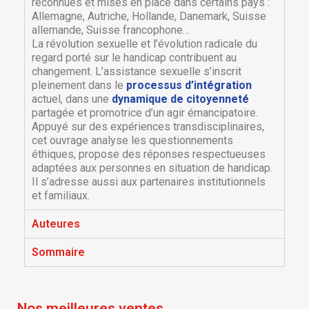
reconnues et mises en place dans certains pays :
Allemagne, Autriche, Hollande, Danemark, Suisse
allemande, Suisse francophone…
La révolution sexuelle et l’évolution radicale du
regard porté sur le handicap contribuent au
changement. L’assistance sexuelle s’inscrit
pleinement dans le
processus d’intégration
actuel, dans une
dynamique de citoyenneté
partagée et promotrice d’un agir émancipatoire.
Appuyé sur des expériences transdisciplinaires,
cet ouvrage analyse les questionnements
éthiques, propose des réponses respectueuses
adaptées aux personnes en situation de handicap.
×
×
Créer une liste d'envies
Il s’adresse aussi aux partenaires institutionnels
Connexion
et familiaux.
×
Nom de la liste d'envies
Vous devez être connecté pour ajouter des produits
Auteures
Ajouter à ma liste d'envies
à votre liste d'envies.
Sommaire
Créer une nouvelle liste
add_circle_outline
Annuler
Connexion
Annuler
Créer une liste d'envies
Nos meilleures ventes