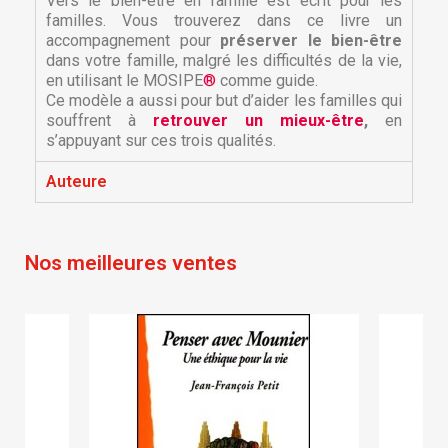
Vers le bien-être en famille est écrit pour les
familles. Vous trouverez dans ce livre un
accompagnement pour
préserver le bien-être
dans votre famille, malgré les difficultés de la vie,
en utilisant le MOSIPE
®
comme guide.
Ce modèle a aussi pour but d’aider les familles qui
souffrent à
retrouver un mieux-être
,
en
s’appuyant sur ces trois qualités.
×
×
Créer une liste d'envies
Connexion
Auteure
×
Nom de la liste d'envies
Vous devez être connecté pour ajouter des produits
Ajouter à ma liste d'envies
à votre liste d'envies.
Nos meilleures ventes
Créer une nouvelle liste
add_circle_outline
Annuler
Connexion
Annuler
Créer une liste d'envies