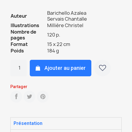
Barichello Azalea
Auteur
Servais Chantalle
Illustrations
Millière Christel
Nombre de
120 p.
pages
Format
15 x 22 cm
Poids
184 g
Ajouter au panier
Partager
Présentation