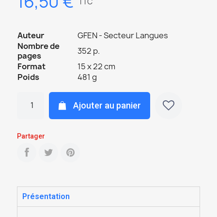
16,50 €
TTC
Auteur
GFEN - Secteur Langues
Nombre de
352 p.
pages
Format
15 x 22 cm
Poids
481 g
Ajouter au panier
Partager
Présentation