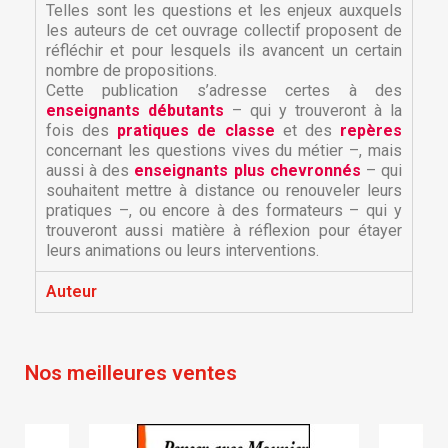
Telles sont les questions et les enjeux auxquels
les auteurs de cet ouvrage collectif proposent de
réfléchir et pour lesquels ils avancent un certain
nombre de propositions.
Cette publication s’adresse certes à des
enseignants débutants
– qui y trouveront à la
fois des
pratiques de classe
et des
repères
concernant les questions vives du métier –, mais
aussi à des
enseignants plus chevronnés
– qui
souhaitent mettre à distance ou renouveler leurs
×
pratiques –, ou encore à des formateurs – qui y
×
Créer une liste d'envies
Connexion
trouveront aussi matière à réflexion pour étayer
leurs animations ou leurs interventions.
×
Nom de la liste d'envies
Vous devez être connecté pour ajouter des produits
Ajouter à ma liste d'envies
Auteur
à votre liste d'envies.
Créer une nouvelle liste
add_circle_outline
Nos meilleures ventes
Annuler
Connexion
Annuler
Créer une liste d'envies