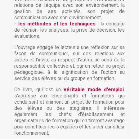
relations de l'équipe avec son environnement, la
gestion de ses activités, son projet de
communication avec son environnement,
-
les méthodes et les techniques
: la conduite
de réunion, les analyses, la prise de décision, les
évaluations.
L'ouvrage engage le lecteur à une réflexion sur sa
façon de communiquer, sur ses relations aux
autres et l'invite au respect d'autrui, au sens de la
responsabilité collective et, par un retour au projet
pédagogique, à la signification de l'action au
service des élèves ou du groupe en formation.
Ce livre, qui est un
véritable mode d'emploi
,
×
s'adresse aux enseignants et formateurs qui
×
Créer une liste d'envies
Connexion
conduisent et animent un projet de formation pour
des élèves ou des stagiaires. Il intéresse
également les chefs d'établissement et
×
Nom de la liste d'envies
Vous devez être connecté pour ajouter des produits
Ajouter à ma liste d'envies
organisateurs de formation qui en tireront avantage
à votre liste d'envies.
pour constituer leurs équipes et les aider dans leur
fonctionnement.
Créer une nouvelle liste
add_circle_outline