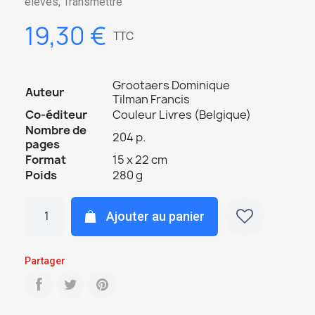
élèves, Transmettre
19,30 €
TTC
Grootaers Dominique
Auteur
Tilman Francis
Co-éditeur
Couleur Livres (Belgique)
Nombre de
204 p.
pages
Format
15 x 22 cm
Poids
280 g
Ajouter au panier
Partager