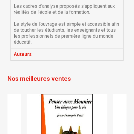
Les cadres d’analyse proposés s’appliquent aux
réalités de l’école et de la formation.
Le style de l’ouvrage est simple et accessible afin
de toucher les étudiants, les enseignants et tous
les professionnels de première ligne du monde
éducatif.
×
×
Créer une liste d'envies
Connexion
Auteurs
×
Nom de la liste d'envies
Vous devez être connecté pour ajouter des produits
Ajouter à ma liste d'envies
à votre liste d'envies.
Nos meilleures ventes
Créer une nouvelle liste
add_circle_outline
Annuler
Connexion
Annuler
Créer une liste d'envies