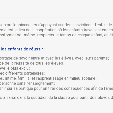
es professionnelles s’appuyant sur des convictions : l’enfant le 
’école est le lieu de la coopération où les enfants travaillent ens
ransformer soi-même ; respecter le temps de chaque enfant, en étan
 les enfants de réussir
:
artage de savoir entre et avec les élèves, avec leurs parents ;
e de la réussite de tous les élèves ;
ève le plus exclu ;
ec différents partenaires ;
réer une liste d'envies
onnexion
l, intime, familial et l’apprentissage en milieu scolaire ;
la personne dans l’enseignement ;
venir sur sa pratique pour en tirer des conséquences afin de l’amél
 de la liste d'envies
us devez être connecté pour ajouter des produits à votre liste
jouter à ma liste d'envies
envies.
és à saisir dans le quotidien de la classe pour partir des élèves d
Créer une nouvelle liste