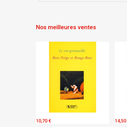
Nos meilleures ventes
IEW
QUICK VIEW
10,70 €
14,50