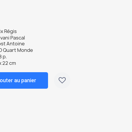
ix Régis
vani Pascal
ost Antoine
D Quart Monde
 p.
x 22 cm
outer au panier