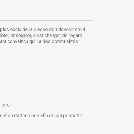
plus exclu de la classe doit devenir celui
emble ; enseigner, c’est changer de regard
t convaincu qu’il a des potentialités ;
×
×
iorer.
×
ont on n’attend rien afin de qui permette