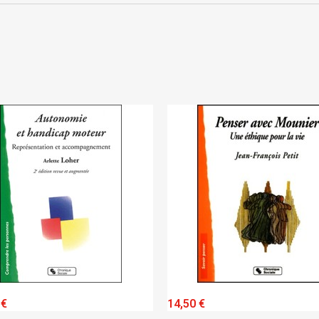
Annuler
Connexion
Annuler
Créer une liste d'envies
QUICK VIEW
QUICK VIEW
 €
14,50 €