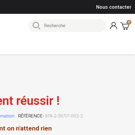
Nous contacter
nt réussir !
rmation
RÉFÉRENCE
978-2-36717-002-2
nt on n'attend rien