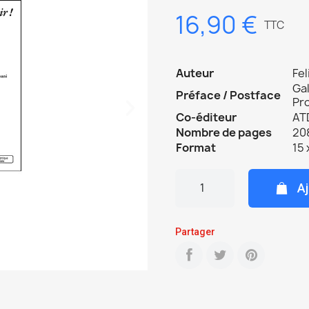
16,90 €
TTC
Auteur
Fel
Gal
Préface / Postface
Pr
Co-éditeur
AT
Nombre de pages
208
Format
15 
Aj
Partager