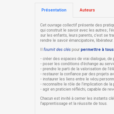
Présentation
Auteurs
Cet ouvrage collectif présente des pratiqu
qui construit le savoir avec les autres ; l
sur les enfants, leurs parents, c’est se t
rendre le savoir émancipatoire, libérateur.
Il
fournit des clés
pour
permettre à tous
- créer des espaces de vrai dialogue, de p
- poser les conditions d’échange au servic
- prendre le parti de la valorisation de l’él
- restaurer la confiance par des projets av
C
C
- instaurer les liens entre le vécu personne
- reconnaître le rôle de l’implication de 
- agir en praticien réfléchi, capable de re
Nom
Vo
A
d'
Chacun est invité à cerner les instants cl
l’apprentissage et la réussite de tous.
add_circle_outline