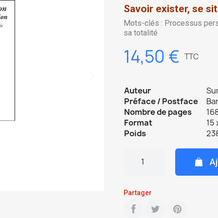
Savoir exister, se si
Mots-clés : Processus pers
sa totalité
14,50 €
TTC
Auteur
Su
Préface / Postface
Ba
Nombre de pages
168
Format
15 
Poids
23
Aj
Partager