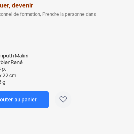
tuer, devenir
onnel de formation, Prendre la personne dans
mputh Malini
rbier René
 p.
x 22 cm
8 g
outer au panier