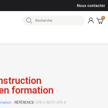
Nous contacter
nstruction
 en formation
rmation
RÉFÉRENCE
978-2-36717-075-6