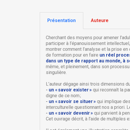
Présentation
Auteure
Cherchant des moyens pour amener l’adult
participer à l’épanouissement intellectuel
montrer comment l’analyse et la prise en
de formation pour en faire
un réel proc
dans un type de rapport au monde, à so
même, et pleinement, dans son processus 
singulière.
L’auteur dégage ainsi trois dimensions du 
-
un « savoir exister »
qui reconnaît la pa
C
C
digne de ce nom ;
-
un « savoir se situer »
qui implique des 
interculturelle questionnant nos a priori.
Nom
Vo
A
-
un « savoir devenir »
qui parvient à pen
d'
Cet ouvrage décrit, à l’aide de multiples 
add_circle_outline