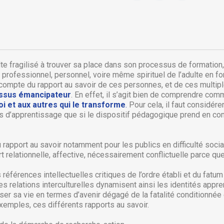
e fragilisé à trouver sa place dans son processus de formation,
, professionnel, personnel, voire même spirituel de l’adulte en fo
 compte du rapport au savoir de ces personnes, et de ces multipl
essus émancipateur
. En effet, il s’agit bien de comprendre co
i et aux autres qui le transforme
.
Pour cela, il faut considére
d’apprentissage que si le dispositif pédagogique prend en comp
rapport au savoir notamment pour les publics en difficulté social
rt relationnelle, affective, nécessairement conflictuelle parce qu
réer une liste d'envies
onnexion
références intellectuelles critiques de l’ordre établi et du fatu
 Les relations interculturelles dynamisent ainsi les identités app
 de la liste d'envies
us devez être connecté pour ajouter des produits à votre liste
jouter à ma liste d'envies
ser sa vie en termes d’avenir dégagé de la fatalité conditionnée e
envies.
exemples, ces différents rapports au savoir.
Créer une nouvelle liste