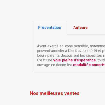
Présentation
Auteure
Ayant exercé en zone sensible, notammen
peuvent accéder à l’écrit avec intérêt et p
C
C
Leurs parents découvrent les capacités in
C’est une
voie pleine d’espérance
, tou
ouvrage en donne les
modalités concrè
Nom
Vo
A
d'
add_circle_outline
Nos meilleures ventes