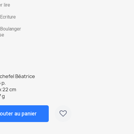
 lire
Ecriture
 Boulanger
se
chefel Béatrice
 p.
x 22 cm
 g
outer au panier