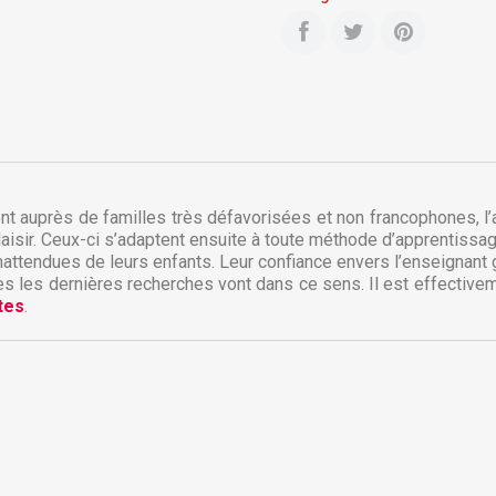
t auprès de familles très défavorisées et non francophones, l’
laisir. Ceux-ci s’adaptent ensuite à toute méthode d’apprentissage
réer une liste d'envies
onnexion
attendues de leurs enfants. Leur confiance envers l’enseignant gr
tes les dernières recherches vont dans ce sens. Il est effectivem
tes
.
 de la liste d'envies
us devez être connecté pour ajouter des produits à votre liste
jouter à ma liste d'envies
envies.
Créer une nouvelle liste
Annuler
Connexion
Annuler
Créer une liste d'envies