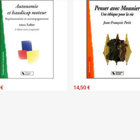
W
QUICK VIEW
14,50 €
19,20 €