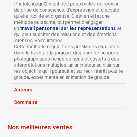
Photolangage® vient des possibilités de réexion,
de prise de conscience, d’expression et d’écoute
qu’elle facilite et organise. C’est en effet une
méthode puissante, qui permet d’engager
un
travail personnel sur les représentations
et
qui peut susciter des réactions et des émotions
intenses, voire intimes.
Cette méthode requiert des préalables explicités
dans le livret pédagogique: disposer de supports
photographiques riches de sens et ouverts à des
interprétations multiples, un animateur au clair sur
×
les objectifs qu’il poursuit et sur leur intérêt pour le
×
Créer une liste d'envies
Connexion
groupe, expérimenté en animation de groupe…
Auteurs
×
Nom de la liste d'envies
Vous devez être connecté pour ajouter des produits
Ajouter à ma liste d'envies
à votre liste d'envies.
Sommaire
Créer une nouvelle liste
add_circle_outline
Annuler
Connexion
Annuler
Créer une liste d'envies
Nos meilleures ventes