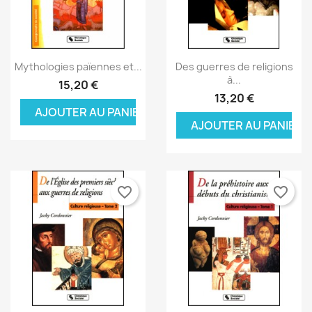
Aperçu rapide
Aperçu rapide


Mythologies païennes et...
Des guerres de religions
à...
15,20 €
13,20 €
AJOUTER AU PANIER
AJOUTER AU PANIER
favorite_border
favorite_border