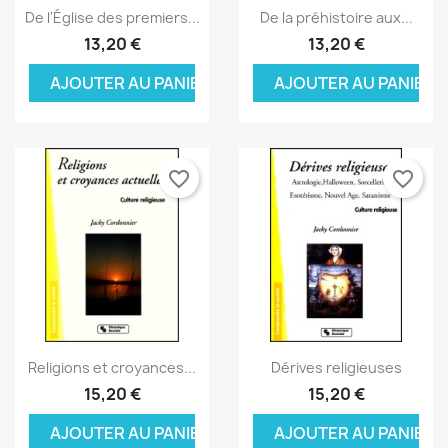
Aperçu rapide
Aperçu rapide


De l'Église des premiers...
De la préhistoire aux...
13,20 €
13,20 €
AJOUTER AU PANIER
AJOUTER AU PANIER
favorite_border
favorite_border
Aperçu rapide
Aperçu rapide


Religions et croyances...
Dérives religieuses
15,20 €
15,20 €
AJOUTER AU PANIER
AJOUTER AU PANIER