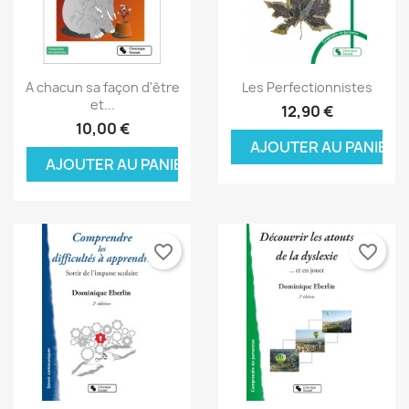
Aperçu rapide
Aperçu rapide


A chacun sa façon d'être
Les Perfectionnistes
et...
12,90 €
10,00 €
AJOUTER AU PANIER
AJOUTER AU PANIER
favorite_border
favorite_border