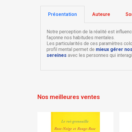
Présentation
Auteure
So
Notre perception de la réalité est influe
façonne nos habitudes mentales.
Les particularités de ces paramètres colo
profil mental permet de
mieux gérer nos
sereines
avec les personnes qui interag
C
C
Nom
Vo
A
d'
add_circle_outline
Nos meilleures ventes