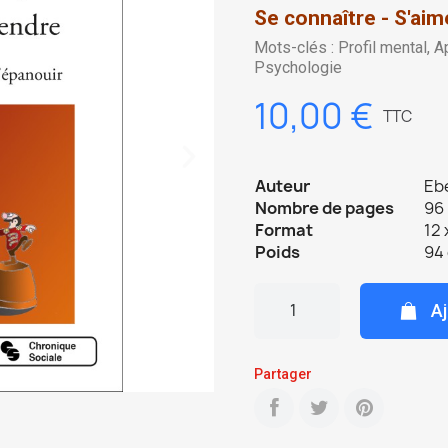
Se connaître - S'aim
Mots-clés : Profil mental, A
Psychologie
10,00 €
TTC
Auteur
Eb
Nombre de pages
96 
Format
12 
Poids
94
Aj
Partager