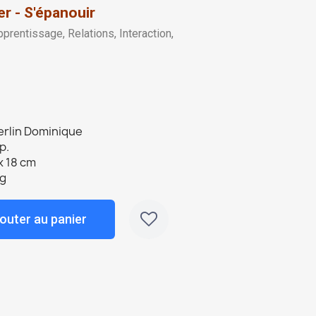
er - S'épanouir
pprentissage, Relations, Interaction,
erlin Dominique
p.
x 18 cm
 g
outer au panier