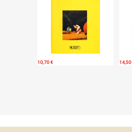
IEW
QUICK VIEW
10,70 €
14,50