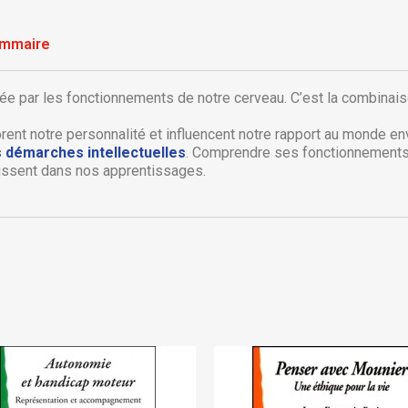
mmaire
ncée par les fonctionnements de notre cerveau. C’est la combinai
rent notre personnalité et influencent notre rapport au monde env
 démarches intellectuelles
. Comprendre ses fonctionnements
issent dans nos apprentissages.
réer une liste d'envies
onnexion
 de la liste d'envies
us devez être connecté pour ajouter des produits à votre liste
jouter à ma liste d'envies
envies.
Créer une nouvelle liste
Annuler
Connexion
Annuler
Créer une liste d'envies