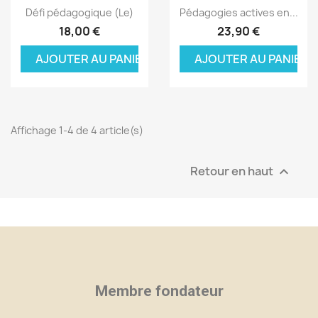
Aperçu rapide
Aperçu rapide


Défi pédagogique (Le)
Pédagogies actives en...
18,00 €
23,90 €
AJOUTER AU PANIER
AJOUTER AU PANIER
Affichage 1-4 de 4 article(s)
Retour en haut

×
×
×
Créer une liste d'envies
((modalTitle))
Connexion
Membre fondateur
×
((confirmMessage))
Nom de la liste d'envies
Vous devez être connecté pour ajouter des produits
Ajouter à ma liste d'envies