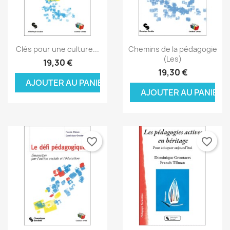
Aperçu rapide
Aperçu rapide


Clés pour une culture...
Chemins de la pédagogie
(Les)
19,30 €
19,30 €
AJOUTER AU PANIER
AJOUTER AU PANIER
favorite_border
favorite_border