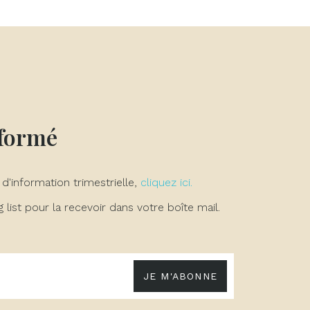
×
×
×
nformé
 d'information trimestrielle,
cliquez ici.
list pour la recevoir dans votre boîte mail.
JE M'ABONNE