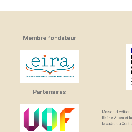
C
C
(
Nom
Vo
A
((
d'
add_circle_outline
Membre fondateur
Partenaires
Maison d'édition
Rhône-Alpes et l
le cadre du Contra