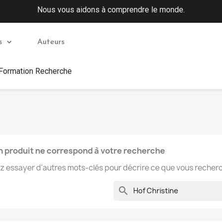
Nous vous aidons à comprendre le monde.
s
Auteurs
 Formation Recherche
 produit ne correspond à votre recherche
ez essayer d'autres mots-clés pour décrire ce que vous recher
search