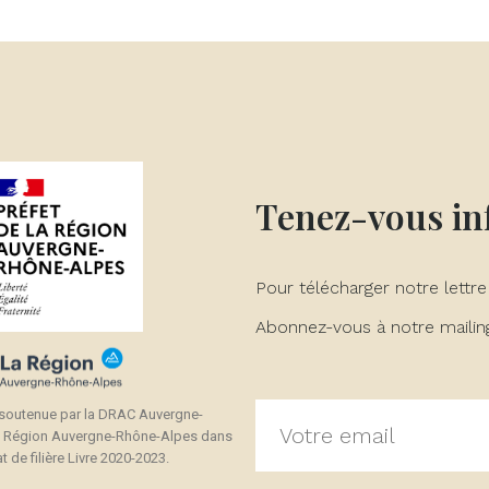
réer une liste d'envies
onnexion
(modalTitle))
 de la liste d'envies
us devez être connecté pour ajouter des produits à votre liste
jouter à ma liste d'envies
confirmMessage))
envies.
Créer une nouvelle liste
((cancelText))
((modalDeleteText))
Annuler
Connexion
Annuler
Créer une liste d'envies
Tenez-vous i
Pour télécharger notre lettre
Abonnez-vous à notre mailing 
 soutenue par la DRAC Auvergne-
a Région Auvergne-Rhône-Alpes dans
t de filière Livre 2020-2023.