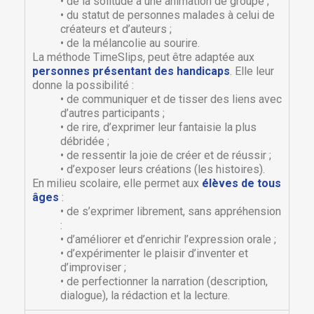
• de la solitude à une animation de groupe ;
• du statut de personnes malades à celui de
créateurs et d’auteurs ;
• de la mélancolie au sourire.
La méthode TimeSlips, peut être adaptée aux
personnes présentant des handicaps
. Elle leur
donne la possibilité :
• de communiquer et de tisser des liens avec
d’autres participants ;
• de rire, d’exprimer leur fantaisie la plus
débridée ;
• de ressentir la joie de créer et de réussir ;
• d’exposer leurs créations (les histoires).
En milieu scolaire, elle permet aux
élèves de tous
âges
:
×
• de s’exprimer librement, sans appréhension
×
Créer une liste d'envies
Connexion
:
• d’améliorer et d’enrichir l’expression orale ;
• d’expérimenter le plaisir d’inventer et
×
Nom de la liste d'envies
Vous devez être connecté pour ajouter des produits
Ajouter à ma liste d'envies
d’improviser ;
à votre liste d'envies.
• de perfectionner la narration (description,
dialogue), la rédaction et la lecture.
Créer une nouvelle liste
add_circle_outline