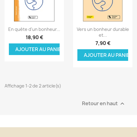
Aperçu rapide
Aperçu rapide


En quête d'un bonheur...
Vers un bonheur durable
et...
18,90 €
7,90 €
AJOUTER AU PANIER
AJOUTER AU PANIER
Affichage 1-2 de 2 article(s)
Retour en haut
