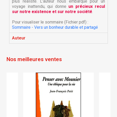
plus réaliste. L’auteur nous embarque pour un
voyage inattendu, qui donne
un précieux recul
sur notre existence et sur notre société
.
Pour visualiser le sommaire (Fichier pdf) :
Sommaire - Vers un bonheur durable et partagé
×
Auteur
×
Créer une liste d'envies
Connexion
×
Nom de la liste d'envies
Vous devez être connecté pour ajouter des produits
Ajouter à ma liste d'envies
Nos meilleures ventes
à votre liste d'envies.
Créer une nouvelle liste
add_circle_outline
Annuler
Connexion
Annuler
Créer une liste d'envies