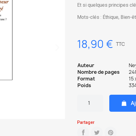
Et si quelques principes clé
Mots-clés : Éthique, Bien-êtr
18,90 €
TTC
Auteur
Ney
Nombre de pages
240
Format
15 
Poids
33
Aj
Partager