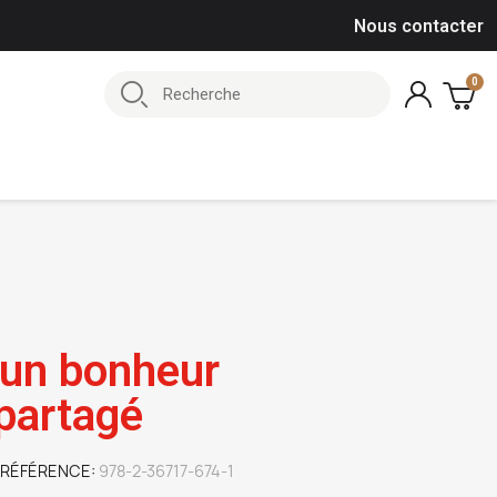
Nous contacter
'un bonheur
 partagé
RÉFÉRENCE
978-2-36717-674-1