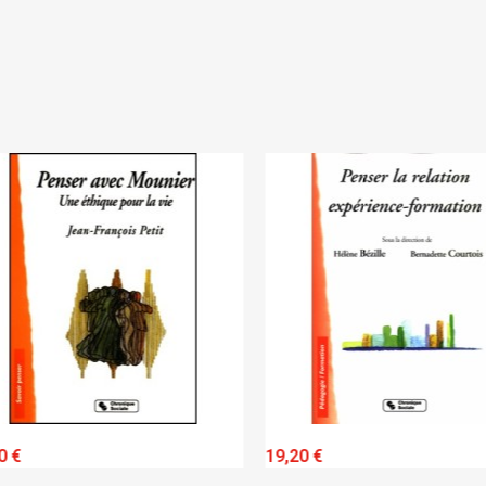
Annuler
Connexion
Annuler
Créer une liste d'envies
QUICK VIEW
QUICK VIEW
 €
19,20 €