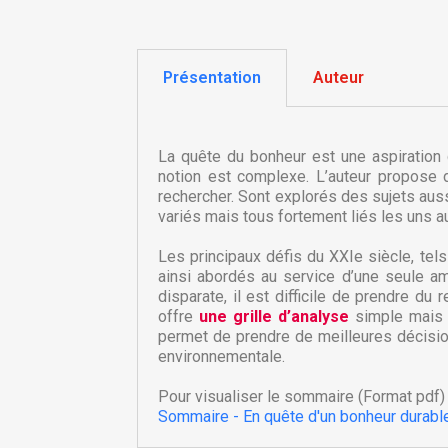
Présentation
Auteur
La quête du bonheur est une aspiration q
notion est complexe. L’auteur propose 
rechercher. Sont explorés des sujets aussi 
variés mais tous fortement liés les uns a
Les principaux défis du XXIe siècle, tels
ainsi abordés au service d’une seule am
C
disparate, il est difficile de prendre du 
C
offre
une grille d’analyse
simple mais ri
permet de prendre de meilleures décisio
environnementale.
Nom
Vo
A
d'
Pour visualiser le sommaire (Format pdf) 
Sommaire - En quête d'un bonheur durabl
add_circle_outline