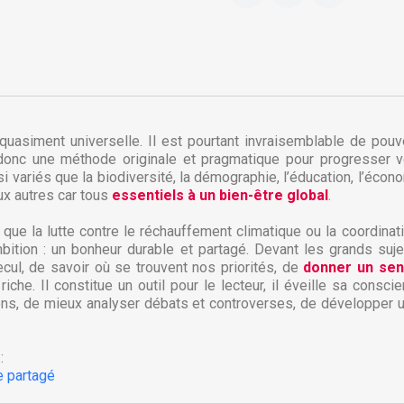
uasiment universelle. Il est pourtant invraisemblable de pouvo
donc une méthode originale et pragmatique pour progresser v
variés que la biodiversité, la démographie, l’éducation, l’économi
ux autres car tous
essentiels à un bien-être globa
l
.
 que la lutte contre le réchauffement climatique ou la coordinati
bition : un bonheur durable et partagé. Devant les grands suj
réer une liste d'envies
recul, de savoir où se trouvent nos priorités, de
donner un sen
onnexion
che. Il constitue un outil pour le lecteur, il éveille sa conscie
ns, de mieux analyser débats et controverses, de développer un
 de la liste d'envies
us devez être connecté pour ajouter des produits à votre liste
jouter à ma liste d'envies
envies.
:
e partagé
Créer une nouvelle liste