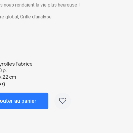
s nous rendaient la vie plus heureuse !
e global, Grille d'analyse.
rolles Fabrice
 p.
x 22 cm
4 g
outer au panier