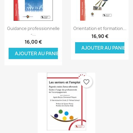
Aperçu rapide
Aperçu rapide


Guidance professionnelle
Orientation et formation...
-...
16,90 €
16,00 €
AJOUTER AU PANIER
AJOUTER AU PANIER
favorite_border