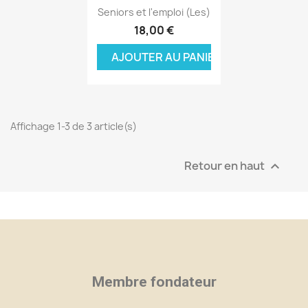
Aperçu rapide

Seniors et l'emploi (Les)
18,00 €
AJOUTER AU PANIER
Affichage 1-3 de 3 article(s)
Retour en haut

×
×
×
Créer une liste d'envies
((modalTitle))
Connexion
Membre fondateur
×
((confirmMessage))
Nom de la liste d'envies
Vous devez être connecté pour ajouter des produits
Ajouter à ma liste d'envies