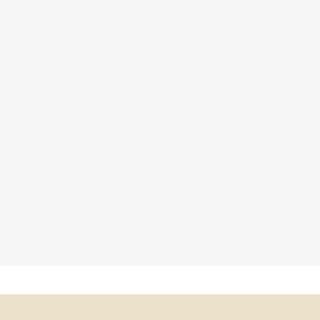
×
×
×
×