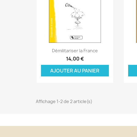
Aperçu rapide

Démilitariser la France
C
14,00 €
C
(
AJOUTER AU PANIER
Nom
Vo
A
((
d'
add_circle_outline
Affichage 1-2 de 2 article(s)