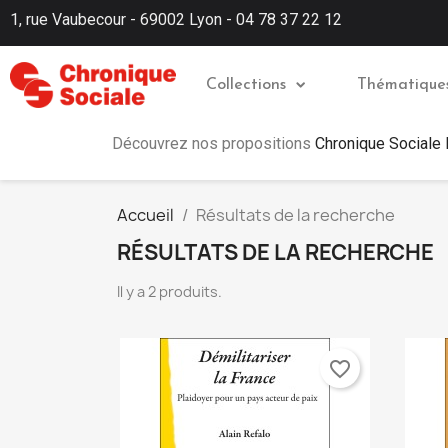
1, rue Vaubecour - 69002 Lyon - 04 78 37 22 12
Collections
Thématique
Découvrez nos propositions
Chronique Sociale
Accueil
Résultats de la recherche
RÉSULTATS DE LA RECHERCHE
Il y a 2 produits.
favorite_border