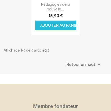
Aperçu rapide

Pédagogies de la
nouvelle...
15,90 €
AJOUTER AU PANIER
Affichage 1-3 de 3 article(s)
Retour en haut

×
×
×
Créer une liste d'envies
((modalTitle))
Connexion
Membre fondateur
((confirmMessage))
Nom de la liste d'envies
Vous devez être connecté pour ajouter des produits