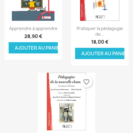
Aperçu rapide
Aperçu rapide


Apprendre à apprendre
Pratiquer la pédagogie
de...
28,90 €
18,00 €
AJOUTER AU PANIER
AJOUTER AU PANIER
favorite_border