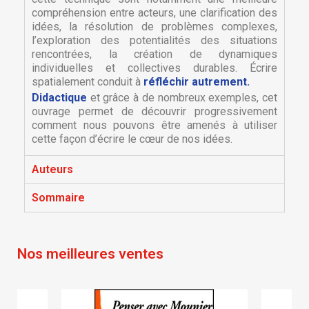
compréhension entre acteurs, une clarification des
idées, la résolution de problèmes complexes,
l’exploration des potentialités des situations
rencontrées, la création de dynamiques
individuelles et collectives durables. Écrire
spatialement conduit à
réfléchir autrement.
Didactique
et grâce à de nombreux exemples, cet
ouvrage permet de découvrir progressivement
comment nous pouvons être amenés à utiliser
cette façon d’écrire le cœur de nos idées.
×
×
Créer une liste d'envies
Connexion
Auteurs
×
Nom de la liste d'envies
Vous devez être connecté pour ajouter des produits
Ajouter à ma liste d'envies
Sommaire
à votre liste d'envies.
Créer une nouvelle liste
add_circle_outline
Nos meilleures ventes
Annuler
Connexion
Annuler
Créer une liste d'envies