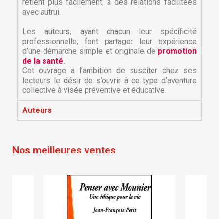
retient plus facilement, a des relations facilitées
avec autrui.
Les auteurs, ayant chacun leur spécificité
professionnelle, font partager leur expérience
d’une démarche simple et originale de
promotion
de la santé
.
Cet ouvrage a l’ambition de susciter chez ses
lecteurs le désir de s’ouvrir à ce type d’aventure
×
collective à visée préventive et éducative.
×
Créer une liste d'envies
Connexion
Auteurs
×
Nom de la liste d'envies
Vous devez être connecté pour ajouter des produits
Ajouter à ma liste d'envies
à votre liste d'envies.
Nos meilleures ventes
Créer une nouvelle liste
add_circle_outline
Annuler
Connexion
Annuler
Créer une liste d'envies