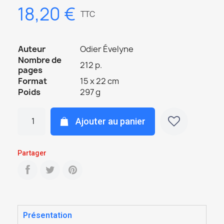
18,20 €
TTC
Auteur
Odier Évelyne
Nombre de
212 p.
pages
Format
15 x 22 cm
Poids
297 g
Ajouter au panier
Partager
Présentation