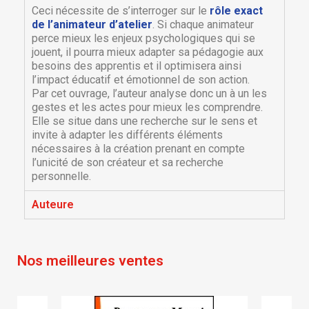
Ceci nécessite de s’interroger sur le
rôle exact
de l’animateur d’atelier
. Si chaque animateur
perce mieux les enjeux psychologiques qui se
jouent, il pourra mieux adapter sa pédagogie aux
besoins des apprentis et il optimisera ainsi
l’impact éducatif et émotionnel de son action.
Par cet ouvrage, l’auteur analyse donc un à un les
gestes et les actes pour mieux les comprendre.
Elle se situe dans une recherche sur le sens et
invite à adapter les différents éléments
×
nécessaires à la création prenant en compte
×
Créer une liste d'envies
Connexion
l’unicité de son créateur et sa recherche
personnelle.
×
Nom de la liste d'envies
Vous devez être connecté pour ajouter des produits
Ajouter à ma liste d'envies
Auteure
à votre liste d'envies.
Créer une nouvelle liste
add_circle_outline
Nos meilleures ventes
Annuler
Connexion
Annuler
Créer une liste d'envies