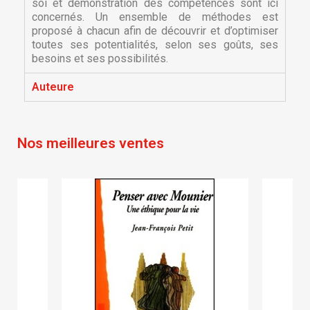
soi et démonstration des compétences sont ici
concernés. Un ensemble de méthodes est
proposé à chacun afin de découvrir et d’optimiser
toutes ses potentialités, selon ses goûts, ses
besoins et ses possibilités.
Auteure
×
×
Créer une liste d'envies
Connexion
×
Nos meilleures ventes
Nom de la liste d'envies
Vous devez être connecté pour ajouter des produits
Ajouter à ma liste d'envies
à votre liste d'envies.
Créer une nouvelle liste
add_circle_outline
Annuler
Connexion
Annuler
Créer une liste d'envies