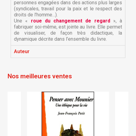
personnes engagées dans des actions plus larges
(syndicales, travail pour la paix et le respect des
droits de l’homme…).
Une «
roue du changement de regard
», à
fabriquer soi-même, est jointe au livre. Elle permet
de visualiser, de façon très didactique, la
dynamique décrite dans l’ensemble du livre.
×
×
Créer une liste d'envies
Connexion
Auteur
×
Nom de la liste d'envies
Vous devez être connecté pour ajouter des produits
Ajouter à ma liste d'envies
à votre liste d'envies.
Nos meilleures ventes
Créer une nouvelle liste
add_circle_outline
Annuler
Connexion
Annuler
Créer une liste d'envies