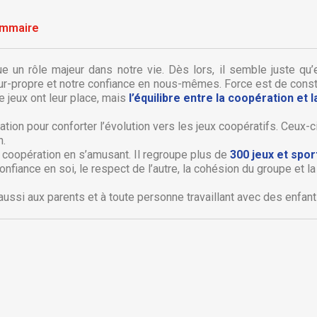
mmaire
joue un rôle majeur dans notre vie. Dès lors, il semble juste qu
ur-propre et notre confiance en nous-mêmes. Force est de constat
 jeux ont leur place, mais
l’équilibre entre la coopération et 
ration pour conforter l’évolution vers les jeux coopératifs. Ceux-c
n.
 coopération en s’amusant. Il regroupe plus de
300 jeux et spor
réer une liste d'envies
onnexion
fiance en soi, le respect de l’autre, la cohésion du groupe et la 
ussi aux parents et à toute personne travaillant avec des enfant
 de la liste d'envies
us devez être connecté pour ajouter des produits à votre liste
jouter à ma liste d'envies
envies.
Créer une nouvelle liste
Annuler
Connexion
Annuler
Créer une liste d'envies