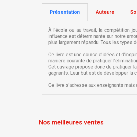
Présentation
Auteure
So
À l’école ou au travail, la compétition 
influence est déterminante sur notre amo
plus largement répandu. Tous les types de
Ce livre est une source d’idées et d’inspi
manière courante de pratiquer l’éliminatio
Cet ouvrage propose donc de pratiquer la
C
C
gagnants. Leur but est de développer la con
Ce livre s’adresse aux enseignants mais a
Nom
Vo
A
d'
add_circle_outline
Nos meilleures ventes