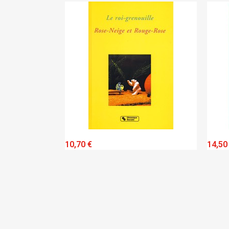
IEW
QUICK VIEW
10,70 €
14,50