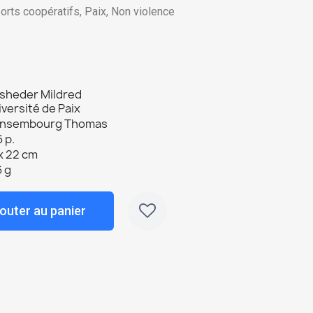
orts coopératifs, Paix, Non violence
sheder Mildred
versité de Paix
Ansembourg Thomas
 p.
x 22 cm
 g
outer au panier