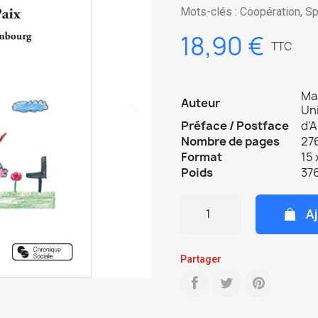
Mots-clés : Coopération, Sp
18,90 €
TTC
Ma
Auteur
Uni
Préface / Postface
d'
Nombre de pages
276
Format
15 
Poids
376
Aj
Partager