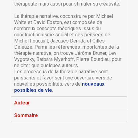
thérapeute mais aussi pour stimuler sa créativité.
La thérapie narrative, coconstruire par Michael
White et David Epston, est composée de
nombreux concepts théoriques issus du
constructionnisme social et des pensées de
Michel Foucault, Jacques Derrida et Gilles
Deleuze. Parmi les références importantes de la
thérapie narrative, on trouve Jérôme Bruner, Lev
Vygotsky, Barbara Myerhoff, Pierre Bourdieu, pour
ne citer que quelques auteurs.
Les processus de la thérapie narrative sont
×
puissants et favorisent une ouverture vers de
×
Créer une liste d'envies
Connexion
nouvelles possibilités, vers de
nouveaux
possibles de vie
.
×
Nom de la liste d'envies
Vous devez être connecté pour ajouter des produits
Ajouter à ma liste d'envies
Auteur
à votre liste d'envies.
Sommaire
Créer une nouvelle liste
add_circle_outline
Annuler
Connexion
Annuler
Créer une liste d'envies