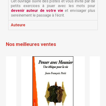
Cet ouvrage ouvre des pistes et vous invite par de
petits exercices à jouer avec les mots pour
devenir auteur de votre vie
et envisager plus
sereinement le passage à l’écrit.
Auteure
×
×
Créer une liste d'envies
Connexion
Nos meilleures ventes
×
Nom de la liste d'envies
Vous devez être connecté pour ajouter des produits
Ajouter à ma liste d'envies
à votre liste d'envies.
Créer une nouvelle liste
add_circle_outline
Annuler
Connexion
Annuler
Créer une liste d'envies